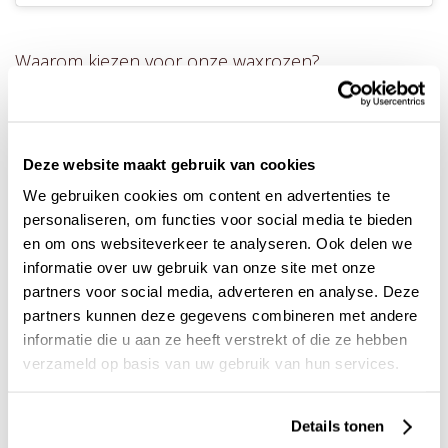
Waarom kiezen voor onze waxrozen?
Je vindt hier alleen premium kwaliteit waxrozen, met zorg
geselecteerd en hand gebonden.
Gemaakt van echte rozen
Deze website maakt gebruik van cookies
Langdurig houdbaar
We gebruiken cookies om content en advertenties te
Verkrijgbaar in diverse kleuren
personaliseren, om functies voor social media te bieden
Perfect voor kerstdecoratie en cadeauverpakking
en om ons websiteverkeer te analyseren. Ook delen we
informatie over uw gebruik van onze site met onze
Ontdek het complete
kerstassortiment
en laat je inspireren
partners voor social media, adverteren en analyse. Deze
door onze unieke collectie
luxe rozen
.
partners kunnen deze gegevens combineren met andere
informatie die u aan ze heeft verstrekt of die ze hebben
verzameld op basis van uw gebruik van hun services.
Onze waxrozen
Details tonen
*Buiten het seizoen zijn de waxrozen niet verkrijgbaar. Ze