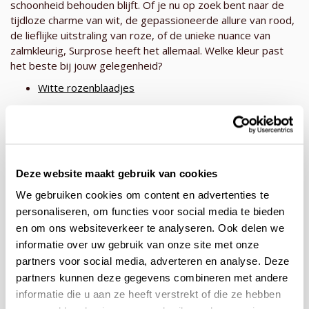
schoonheid behouden blijft. Of je nu op zoek bent naar de
tijdloze charme van wit, de gepassioneerde allure van rood,
de lieflijke uitstraling van roze, of de unieke nuance van
zalmkleurig, Surprose heeft het allemaal. Welke kleur past
het beste bij jouw gelegenheid?
Witte rozenblaadjes
Zalmkleurige rozenblaadjes
Zachtroze rozenblaadjes
Roze rozenblaadjes
Deze website maakt gebruik van cookies
Rode rozenblaadjes
We gebruiken cookies om content en advertenties te
Gemengde rozenblaadjes
personaliseren, om functies voor social media te bieden
Rozenblaadjes in vier maten
en om ons websiteverkeer te analyseren. Ook delen we
informatie over uw gebruik van onze site met onze
Bij Surprose begrijpen we dat elk detail belangrijk is. Daarom
partners voor social media, adverteren en analyse. Deze
bieden we rozenblaadjes in verschillende maten: Small (0,8
partners kunnen deze gegevens combineren met andere
liter), voor subtiele accenten; Medium (1,4 liter), voor een
informatie die u aan ze heeft verstrekt of die ze hebben
meer uitgesproken aanwezigheid; Large (2 liter), voor een