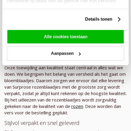
indrukwekkende versiering; en XL (6,5 liter) voor een
verzameld op basis van uw gebruik van hun services.
romanitsch geheel. Zo kun je de perfecte maat kiezen die
past bij jouw stijl en de sfeer die je wilt creëren.
Details tonen
Alle cookies toestaan
Aanpassen
Versheid gegarandeerd
Onze toewijding aan kwaliteit staat centraal in alles wat we
doen. We begrijpen het belang van versheid als het gaat om
bloemblaadjes. Daarom zorgen we ervoor dat elke levering
van Surprose rozenblaadjes met de grootste zorg wordt
verpakt, zodat je altijd kunt rekenen op de hoogste kwaliteit.
Bij het uitkiezen van de rozenblaadjes wordt zorgvuldig
gekeken naar de kwaliteit van de
rozen
. Deze worden dan
vers voor de bestelling geplukt.
Stijlvol verpakt en snel geleverd