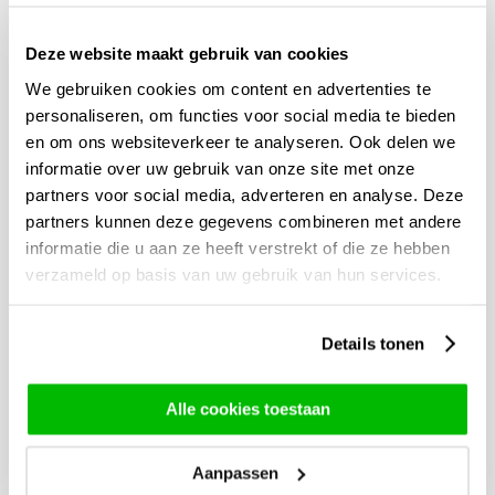
De betekenis van groene rozen
Deze website maakt gebruik van cookies
Groene rozen zijn perfect voor
gelegenheden
zoals een
We gebruiken cookies om content en advertenties te
geboorte. De groene rozen staan namelijk voor
personaliseren, om functies voor social media te bieden
vruchtbaarheid en jeugdigheid. Hiermee kun je dus heel
en om ons websiteverkeer te analyseren. Ook delen we
mooi de jonge ouders feliciteren met de komst van de
informatie over uw gebruik van onze site met onze
baby. Door de kleur groen kan een groen rozenboeket
partners voor social media, adverteren en analyse. Deze
worden gegeven bij de
geboorte
van een jongen of
partners kunnen deze gegevens combineren met andere
meisje. Groene rozen staan ook voor
hoop
. Het is dus
informatie die u aan ze heeft verstrekt of die ze hebben
ook een mooi boeket om te geven bij dagen zoals
verzameld op basis van uw gebruik van hun services.
verjaardagen voor mensen die voor jou speciaal zijn.
Details tonen
Groene rozen gelegenheden
Alle cookies toestaan
Groene rozen zijn een unieke keuze voor verschillende
gelegenheden. Hun opvallende kleur kan een speciale
betekenis en symboliek overbrengen. Hier is een
Aanpassen
opsomming van gelegenheden waarbij groene rozen