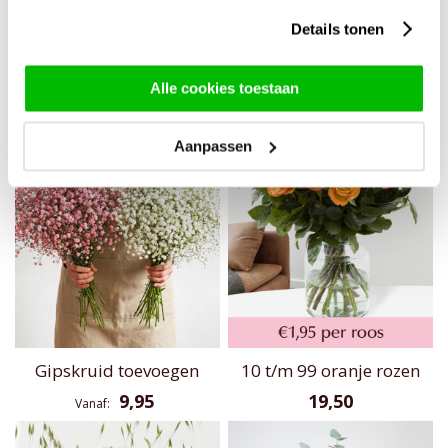
Rozenboeket Eva
10 t/m 99 roze rozen -
Revival
34,95
Details tonen
25,-
Alle cookies toestaan
Aanpassen
Gipskruid toevoegen
10 t/m 99 oranje rozen
9,95
19,50
Vanaf