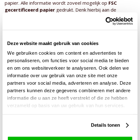
papier. Alle informatie wordt zoveel mogelijk op
FSC
gecertificeerd papier
gedrukt. Denk hierbij aan de
envelop, het kaartje en de verzorgingstips! Vrijwel alles kan
na gebruik bij het oud papier.
De doos zou je kunnen gebruiken voor opslag. We hebben al
vele ideeën voorbij zien komen voor opslag in de garage of
Deze website maakt gebruik van cookies
op zolder met onze dozen. De dozen kun je bij het papier
We gebruiken cookies om content en advertenties te
afval verzamelen, samen met de rest van de verpakking, om
personaliseren, om functies voor social media te bieden
zo het papier te recyclen!
en om ons websiteverkeer te analyseren. Ook delen we
Onze boeketten worden tijdens het transport vochtig
informatie over uw gebruik van onze site met onze
gehouden door een freshbag. De rozen krijgen dus een
partners voor social media, adverteren en analyse. Deze
beetje water, rozenvoeding en een bacterieremmend
partners kunnen deze gegevens combineren met andere
middel mee tijdens het transport om de versheid te
informatie die u aan ze heeft verstrekt of die ze hebben
waarborgen. Deze freshbag kan (nog) niet bij het groene
afval, we streven samen met onze leverancier naar een
verzameld op basis van uw gebruik van hun services.
composteerbare versie in de toekomst. Op dit moment
bestaat de freshbag voor de helft uit composteerbaar
Details tonen
materiaal, dus we zijn goed op weg en werken aan een
geheel composteerbare freshbag.