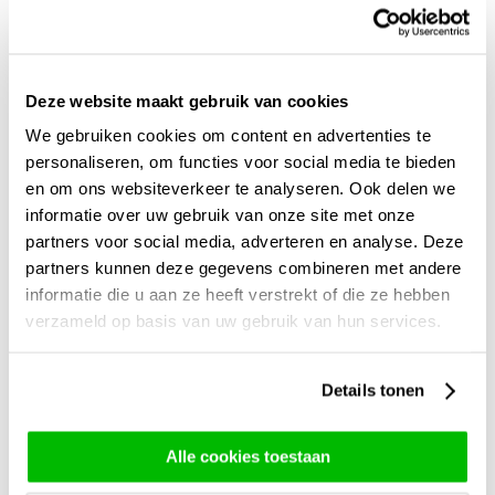
Kies de kleur, de soort en het aantal rozen dat jij in je
boeket wilt hebben!
Deze website maakt gebruik van cookies
Kies je aantal
We gebruiken cookies om content en advertenties te
personaliseren, om functies voor social media te bieden
en om ons websiteverkeer te analyseren. Ook delen we
informatie over uw gebruik van onze site met onze
partners voor social media, adverteren en analyse. Deze
partners kunnen deze gegevens combineren met andere
informatie die u aan ze heeft verstrekt of die ze hebben
verzameld op basis van uw gebruik van hun services.
Details tonen
Alle cookies toestaan