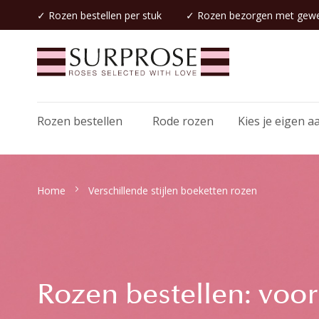
✓
Rozen bestellen
per stuk
✓
Rozen bezorgen
met gewe
Rozen bestellen
Rode rozen
Kies je eigen a
Home
Verschillende stijlen boeketten rozen
Rozen bestellen: voor 