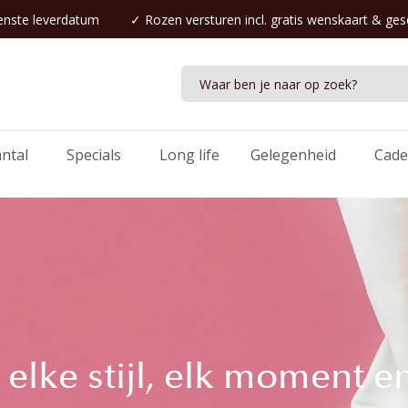
nste leverdatum
✓
Rozen versturen
incl. gratis wenskaart & ge
antal
Specials
Long life
Gelegenheid
Cade
elke stijl, elk moment en