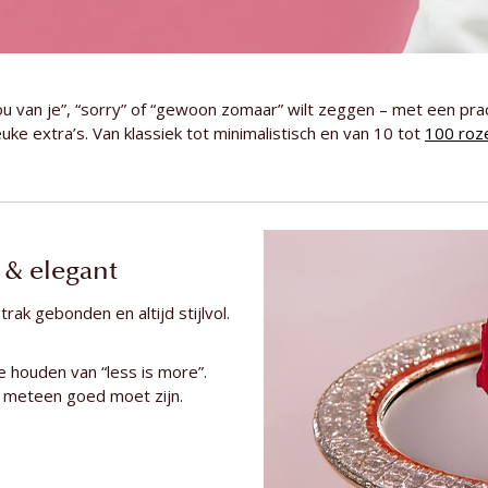
ou van je”, “sorry” of “gewoon zomaar” wilt zeggen – met een pracht
euke extra’s. Van klassiek tot minimalistisch en van 10 tot
100 roz
 & elegant
rak gebonden en altijd stijlvol.
e houden van “less is more”.
ie meteen goed moet zijn.