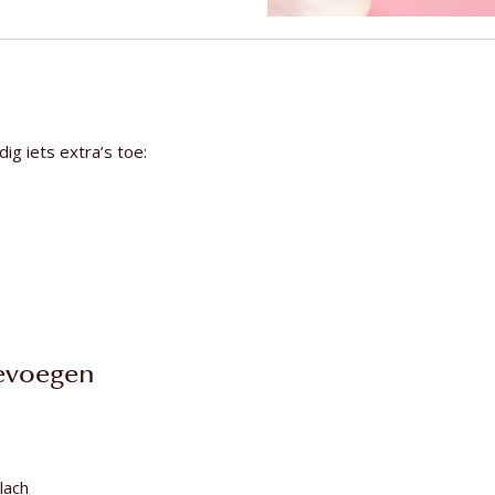
g iets extra’s toe:
evoegen
lach