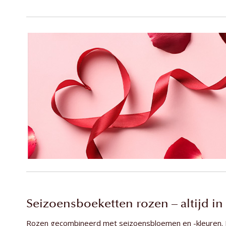
Seizoensboeketten rozen – altijd i
Rozen gecombineerd met seizoensbloemen en -kleuren. Fr