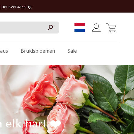
schenkverpakking
Winkelwagen
aus
Bruidsbloemen
Sale
 elk hart ❤️