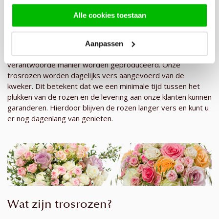
Bij Surprose staan we voor kwaliteit en duurzaamheid. Al
Alle cookies toestaan
onze trosrozen worden duurzaam geteeld door
geselecteerde kwekers. Deze kwekers gebruiken
milieuvriendelijke methoden om ervoor te zorgen dat onze
Aanpassen
bloemen niet alleen prachtig zijn, maar ook op een
verantwoorde manier worden geproduceerd. Onze
trosrozen worden dagelijks vers aangevoerd van de
kweker. Dit betekent dat we een minimale tijd tussen het
plukken van de rozen en de levering aan onze klanten kunnen
garanderen. Hierdoor blijven de rozen langer vers en kunt u
er nog dagenlang van genieten.
Wat zijn trosrozen?