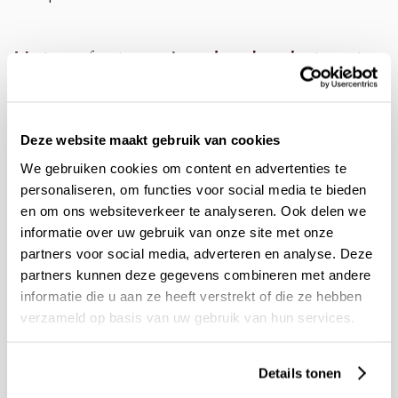
Het perfecte verjaardagsboeket met
trosrozen
Heb jij binnenkort een
verjaardag
, maar weet jij nog niet
wat jij aan diegene wil geven? Trosrozen zijn hele mooie
Deze website maakt gebruik van cookies
volle rozen die lang vers blijven op de vaas. Ideaal dus voor
We gebruiken cookies om content en advertenties te
een verjaardagscadeau, vooral in combinatie met een
personaliseren, om functies voor social media te bieden
champagne
fles. Surprose heeft een breed assortiment
en om ons websiteverkeer te analyseren. Ook delen we
trosrozen. Zo is er een boeket met een variatie van
roze
informatie over uw gebruik van onze site met onze
rozen
, voor wanneer iemand zijn of haar lievelingskleur roze
is. Verder heeft Surprose een gemengd boeket met
partners voor social media, adverteren en analyse. Deze
verschillende kleuren trosrozen en tarwegras. Een heel
partners kunnen deze gegevens combineren met andere
compleet boeket wat in bijna elk interieur mooi staat.
informatie die u aan ze heeft verstrekt of die ze hebben
Surprose levert de trosrozen rechtstreeks van de kweker
verzameld op basis van uw gebruik van hun services.
naar jou voor de meest verse rozen!
Details tonen
Duurzaam trosrozen bestellen