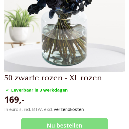
Ga
50 zwarte rozen - XL rozen
naar
het
Leverbaar in 3 werkdagen
begin
169,-
van
de
In euro's, incl. BTW, excl.
verzendkosten
afbeeldingen-
gallerij
Nu bestellen