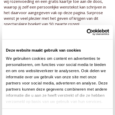
wij rozenvoeding en een gratis kaartje toe aan de doos,
waarop jij zelf een persoonlijke wenstekst kan schrijven in
het daarvoor aangegeven vak op deze pagina. Surprose
wenst je veel plezier met het geven of krijgen van dit
spectaculaire boeket van 50 zwarte rozen!
Deze rozensoort wordt speciaal voor jouw bestelling
gesneden bij onze kweker(s). Achteraf veranderingen
aanbrengen in een bevestigde order is beperkt mogelijk.
Deze website maakt gebruik van cookies
*Deze rozen hebben een zwarte kleur door zwarte inkt.
Door het kleuren van de rozen kleuren de bladeren ook
We gebruiken cookies om content en advertenties te
mee, wat volkomen normaal is. De bladeren van de roos
personaliseren, om functies voor social media te bieden
kunnen droog lijken, ook dat komt door het kleurproces en is
en om ons websiteverkeer te analyseren. Ook delen we
niet te vermijden. Dit heeft ook geen invloed op het
informatie over uw gebruik van onze site met onze
vaasleven van de rozen in de vaas.
partners voor social media, adverteren en analyse. Deze
*Van nature bestaan zwarte rozen natuurlijk niet. Het kan
partners kunnen deze gegevens combineren met andere
daarom ook zijn dat je soms de rode kleur van de originele
informatie die u aan ze heeft verstrekt of die ze hebben
roos erdoorheen ziet.
verzameld op basis van uw gebruik van hun services.