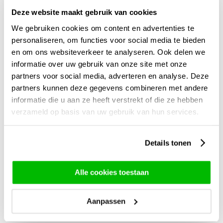
Deze website maakt gebruik van cookies
We gebruiken cookies om content en advertenties te
personaliseren, om functies voor social media te bieden
en om ons websiteverkeer te analyseren. Ook delen we
informatie over uw gebruik van onze site met onze
Waarom seizoensboeketten met
partners voor social media, adverteren en analyse. Deze
rozen bestellen
bij ons?
partners kunnen deze gegevens combineren met andere
✔ Altijd dagverse bloemen
informatie die u aan ze heeft verstrekt of die ze hebben
✔ Duurzaam en seizoensgebonden
verzameld op basis van uw gebruik van hun services.
✔ Met zorg geschikt door vakbloemisten
✔ Snel en betrouwbaar: boeket bloemen laten bezorgen
✔ Voor elk seizoen een passend boeket
Details tonen
Bloemen bestellen was nog nooit zo eenvoudig – of zo leuk.
Alle cookies toestaan
Aanpassen
Onze seizoensboeketten