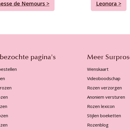
esse de Nemours >
Leonora >
 bezochte pagina's
Meer Surpros
estellen
Wenskaart
zen
Videoboodschap
 rozen
Rozen verzorgen
ozen
Anoniem versturen
ozen
Rozen lexicon
ozen
Stijlen boeketten
ozen
Rozenblog