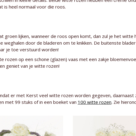
schillen in kleine details. Beide witte rozen hebben een crème on
 is heel normaal voor die roos.
at groen lijken, wanneer de roos open komt, dan zul je het witte 
 die weghalen door de bladeren om te knikken. De buitenste blade
ar je toe verstuurd worden!
itte rozen op een schone (glazen) vaas met een zakje bloemenvoe
n geniet van je witte rozen!
 omdat er met Kerst veel witte rozen worden gegeven, daarnaast 
 en met 99 stuks of in een boeket van
100 witte rozen
. Zie hiero