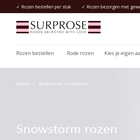
✓
Rozen bestellen
per stuk
✓
Rozen bezorgen
met gewe
Rozen bestellen
Rode rozen
Kies je eigen a
Home
Rozensoort: Snowstorm
Snowstorm rozen