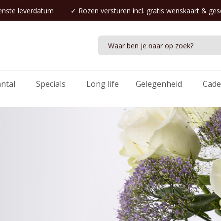
nste leverdatum
✓
Rozen versturen
incl. gratis wenskaart & ge
antal
Specials
Long life
Gelegenheid
Cade