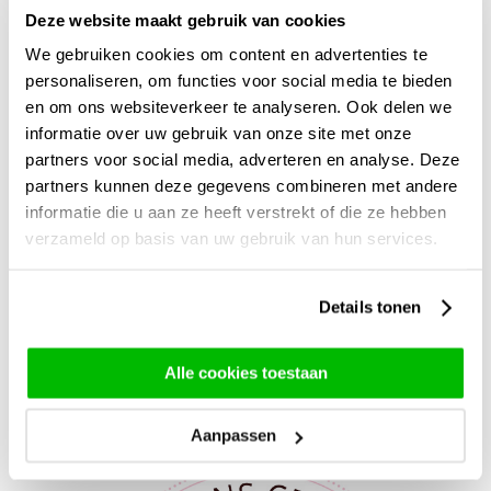
Deze website maakt gebruik van cookies
We gebruiken cookies om content en advertenties te
personaliseren, om functies voor social media te bieden
en om ons websiteverkeer te analyseren. Ook delen we
informatie over uw gebruik van onze site met onze
20 roze rozen uit Ecuador
Boeket zalm-roze-wit |
partners voor social media, adverteren en analyse. Deze
Ecuador
64,95
partners kunnen deze gegevens combineren met andere
informatie die u aan ze heeft verstrekt of die ze hebben
89,-
verzameld op basis van uw gebruik van hun services.
Details tonen
Misschien vind je deze rozen ook
Alle cookies toestaan
interessant
Aanpassen