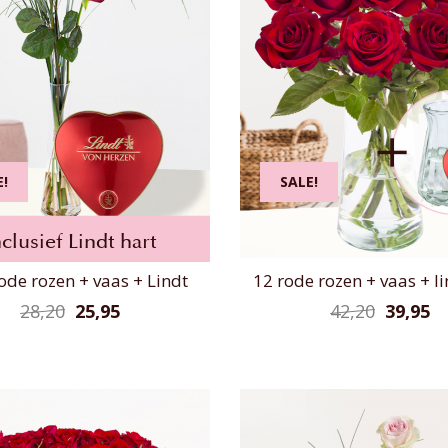
E!
SALE!
nclusief Lindt hart
ode rozen + vaas + Lindt
12 rode rozen + vaas + li
28,20
25,95
42,20
39,95