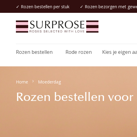
✓
Rozen bestellen
per stuk
✓
Rozen bezorgen
met gewe
Rozen bestellen
Rode rozen
Kies je eigen a
Home
Moederdag
Rozen bestellen voo