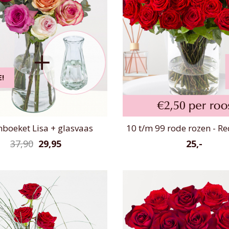
E!
boeket Lisa + glasvaas
10 t/m 99 rode rozen - R
37,90
29,95
25,-