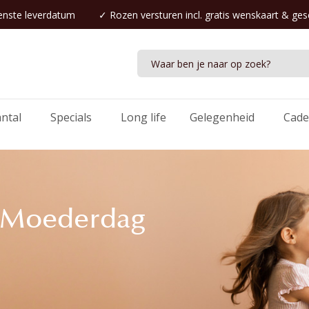
nste leverdatum
✓
Rozen versturen
incl. gratis wenskaart & ge
antal
Specials
Long life
Gelegenheid
Cade
r Moederdag