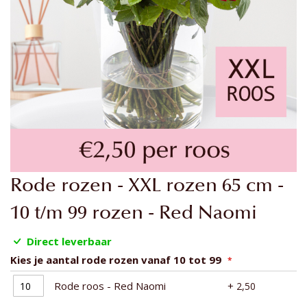
Ga
Rode rozen - XXL rozen 65 cm -
naar
het
10 t/m 99 rozen - Red Naomi
begin
van
Direct leverbaar
de
Kies je aantal rode rozen vanaf 10 tot 99
afbeeldingen-
gallerij
Rode roos - Red Naomi
+
2,50