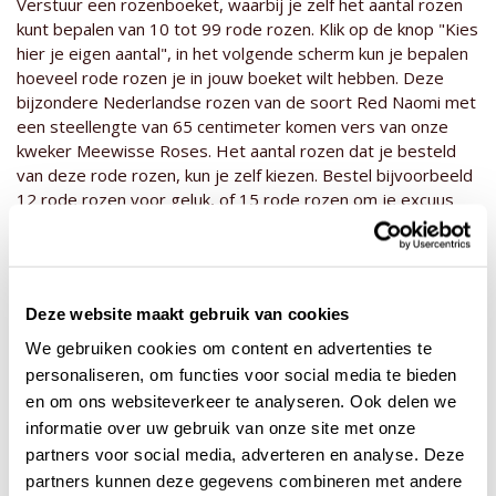
Verstuur een rozenboeket, waarbij je zelf het aantal rozen
kunt bepalen van 10 tot 99 rode rozen. Klik op de knop "Kies
hier je eigen aantal", in het volgende scherm kun je bepalen
hoeveel rode rozen je in jouw boeket wilt hebben. Deze
bijzondere Nederlandse rozen van de soort Red Naomi met
een steellengte van 65 centimeter komen vers van onze
kweker Meewisse Roses. Het aantal rozen dat je besteld
van deze rode rozen, kun je zelf kiezen. Bestel bijvoorbeeld
12 rode rozen voor geluk, of 15 rode rozen om je excuus
aan te bieden. Ook kun je met deze rozen jouw liefde
bewijzen, door het aantal rozen van een jubileum cadeau te
geven of een speciaal boeket met 25 of 60 rode rozen voor
een bijzonder evenement te schenken. Heb je liever een
Deze website maakt gebruik van cookies
aantal rode rozen tussen de 100 en 499 stuks in? Kijk dan bij
onze '
100 tot en met 499 rode rozen
' en kies daar je
We gebruiken cookies om content en advertenties te
gewenste aantal rozen.
personaliseren, om functies voor social media te bieden
en om ons websiteverkeer te analyseren. Ook delen we
Wil je een witte roos toevoegen aan jouw bestelling?
informatie over uw gebruik van onze site met onze
Voor een speciaal jaar of gelegenheid kun je een of
partners voor social media, adverteren en analyse. Deze
meerdere witte rozen toevoegen aan je bestelling. Dit is
partners kunnen deze gegevens combineren met andere
mogelijk als je het aantal rozen hebt toegevoegd aan je