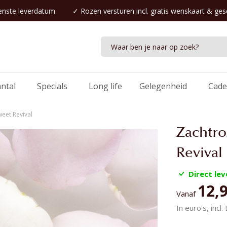
nste leverdatum
✓
Rozen versturen
incl. gratis wenskaart & ge
antal
Specials
Long life
Gelegenheid
Cade
eet Revival
Zachtro
Revival
Direct le
12,
Vanaf
In euro's, incl