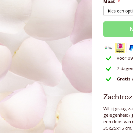
Maat
N
Voor 09
7 dage
Gratis
Zachtroz
Wil jij graag 
gelegenheid? J
een doos van 6
35x25x15 cm. E