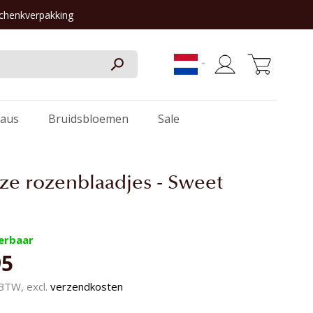
schenkverpakking
Winkelwagen
aus
Bruidsbloemen
Sale
ze rozenblaadjes - Sweet
verbaar
95
. BTW, excl.
verzendkosten