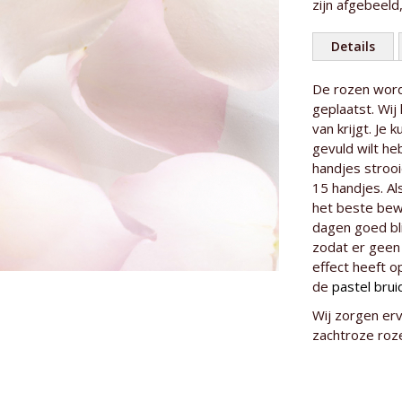
zijn afgebeeld
Details
Meer
De rozen worde
Maatspecific
informatie
geplaatst. Wij
van krijgt. Je
gevuld wilt he
handjes stroo
15 handjes. Al
het beste bew
dagen goed bli
zodat er geen 
effect heeft o
de
pastel brui
Herkomst
Wij zorgen erv
Kweker
zachtroze roz
Rozensoort