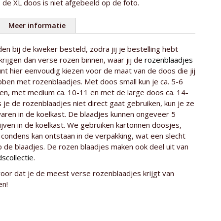
, de XL doos is niet afgebeeld op de foto.
Meer informatie
n bij de kweker besteld, zodra jij je bestelling hebt
atie
Small - 0,8L - ca. 5 tot 7 rozen
 krijgen dan verse rozen binnen, waar jij de
rozenblaadjes
Medium - 1,4L - ca. 7 tot 10 rozen
 kunt hier eenvoudig kiezen voor de maat van de doos die jij
bben met rozenblaadjes. Met doos small kun je ca. 5-6
Large - 2,0L - ca. 10 tot 15 rozen
ien, met medium ca. 10-11 en met de large doos ca. 14-
XL - 6,5L - ca. 40 tot 50 rozen
s je de rozenblaadjes niet direct gaat gebruiken, kun je ze
aren in de koelkast. De blaadjes kunnen ongeveer 5
*Aantal rozen is afhankelijk van de dikte van de
jven in de koelkast. We gebruiken kartonnen doosjes,
rozenkoppen en het aantal rozenblaadjes aan
condens kan ontstaan in de verpakking, wat een slecht
de knop.
p de blaadjes. De rozen blaadjes maken ook deel uit van
dscollectie
.
Kenia
oor dat je de meest verse rozenblaadjes krijgt van
Timaflor
en!
Sweet Revival