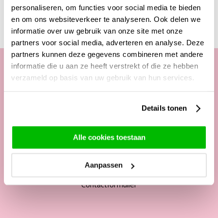
Deze producten zijn wellicht ook interessant
personaliseren, om functies voor social media te bieden
en om ons websiteverkeer te analyseren. Ook delen we
informatie over uw gebruik van onze site met onze
partners voor social media, adverteren en analyse. Deze
partners kunnen deze gegevens combineren met andere
informatie die u aan ze heeft verstrekt of die ze hebben
verzameld op basis van uw gebruik van hun services.
Onze klantenservice
Telefonisch van ma. t/m vrij. van
Details tonen
09:00 - 12:00 uur
13:00 - 17:00 uur
Alle cookies toestaan
Tel:
+31 85 822 5435
Aanpassen
Mail:
service@surprose.nl
Contactformulier