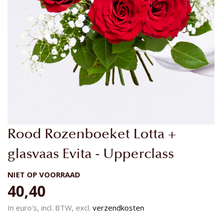
Ga
Rood Rozenboeket Lotta +
naar
het
glasvaas Evita - Upperclass
begin
van
NIET OP VOORRAAD
de
40,40
afbeeldingen-
gallerij
In euro's, incl. BTW, excl.
verzendkosten