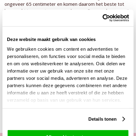
ongeveer 65 centimeter en komen daarom het beste tot
haar recht in een ruime passende vaas. Deze rode rozen zijn
afkomstig uit Nederland, van de kweker Meewisse Roses.
Bestel dit boeket bijvoorbeeld voor je eigen bruiloft, als
huwelijkscadeau, of zomaar voor jouw dierbaren. Een rood
rozenboeket zal altijd goed in de smaak vallen en
Deze website maakt gebruik van cookies
gewaardeerd worden door de ontvanger. Verzend nu dit
We gebruiken cookies om content en advertenties te
prachtige boeket en laat een persoonlijk bericht achter door
personaliseren, om functies voor social media te bieden
jouw eigen tekst in het ‘persoonlijke wenstekst’ vak achter
en om ons websiteverkeer te analyseren. Ook delen we
te laten. Dit berichtje wordt zichtbaar op het kaartje dat wij
mee verpakken bij de bestelling. Verras nu met de beste
informatie over uw gebruik van onze site met onze
rozen, hand gebonden en geleverd door Surprose!
partners voor social media, adverteren en analyse. Deze
partners kunnen deze gegevens combineren met andere
informatie die u aan ze heeft verstrekt of die ze hebben
verzameld op basis van uw gebruik van hun services.
Deze producten zijn wellicht ook interessant
Details tonen