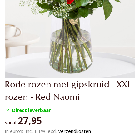
Ga
Rode rozen met gipskruid - XXL
naar
het
rozen - Red Naomi
begin
van
Direct leverbaar
de
27,95
Vanaf
afbeeldingen-
gallerij
In euro's, incl. BTW, excl.
verzendkosten