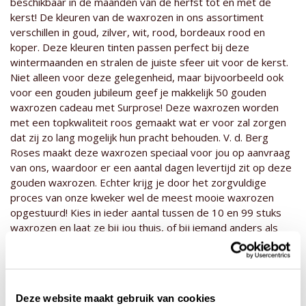
beschikbaar in de maanden van de herfst tot en met de
kerst! De kleuren van de waxrozen in ons assortiment
verschillen in goud, zilver, wit, rood, bordeaux rood en
koper. Deze kleuren tinten passen perfect bij deze
wintermaanden en stralen de juiste sfeer uit voor de kerst.
Niet alleen voor deze gelegenheid, maar bijvoorbeeld ook
voor een gouden jubileum geef je makkelijk 50 gouden
waxrozen cadeau met Surprose! Deze waxrozen worden
met een topkwaliteit roos gemaakt wat er voor zal zorgen
dat zij zo lang mogelijk hun pracht behouden. V. d. Berg
Roses maakt deze waxrozen speciaal voor jou op aanvraag
van ons, waardoor er een aantal dagen levertijd zit op deze
gouden waxrozen. Echter krijg je door het zorgvuldige
proces van onze kweker wel de meest mooie waxrozen
opgestuurd! Kies in ieder aantal tussen de 10 en 99 stuks
waxrozen en laat ze bij jou thuis, of bij iemand anders als
cadeau verzenden. Vergeet bij een cadeau niet de
wenstekst in te vullen! Deze zal zichtbaar zijn op een kaartje
die bij de bestelling meegeleverd wordt. Verstuur een
prachtig gouden geschenk met Surprose.
Deze website maakt gebruik van cookies