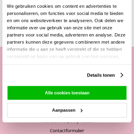
We gebruiken cookies om content en advertenties te
personaliseren, om functies voor social media te bieden
Deze producten zijn wellicht ook interessant
en om ons websiteverkeer te analyseren. Ook delen we
informatie over uw gebruik van onze site met onze
partners voor social media, adverteren en analyse. Deze
partners kunnen deze gegevens combineren met andere
informatie die u aan ze heeft verstrekt of die ze hebben
verzameld op basis van uw gebruik van hun services.
Onze klantenservice
Details tonen
Telefonisch van ma. t/m vrij. van
09:00 - 12:00 uur
Alle cookies toestaan
13:00 - 17:00 uur
Aanpassen
Tel:
+31 85 822 5435
Mail:
service@surprose.nl
Contactformulier