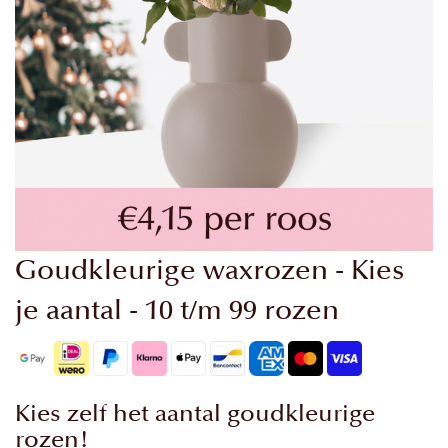
Ga
Goudkleurige waxrozen - Kies
naar
het
je aantal - 10 t/m 99 rozen
begin
van
de
afbeeldingen-
Kies zelf het aantal goudkleurige
gallerij
rozen!