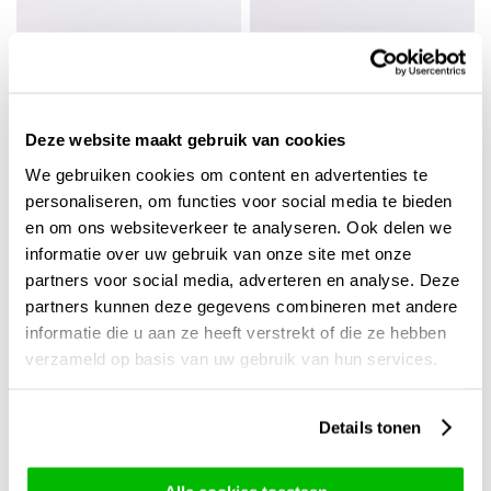
Deze website maakt gebruik van cookies
We gebruiken cookies om content en advertenties te
personaliseren, om functies voor social media te bieden
en om ons websiteverkeer te analyseren. Ook delen we
informatie over uw gebruik van onze site met onze
partners voor social media, adverteren en analyse. Deze
Bruidsmeisje boeket
Bruidsmeisje boeket
partners kunnen deze gegevens combineren met andere
pastel plus - Platinum
pastel - Platinum
informatie die u aan ze heeft verstrekt of die ze hebben
89,-
89,-
verzameld op basis van uw gebruik van hun services.
Details tonen