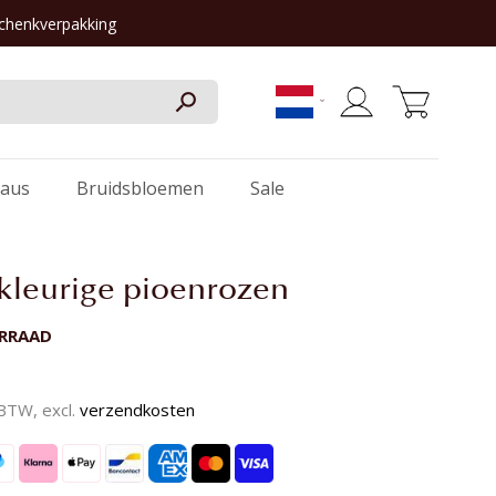
schenkverpakking
Winkelwagen
aus
Bruidsbloemen
Sale
kleurige pioenrozen
ORRAAD
. BTW, excl.
verzendkosten