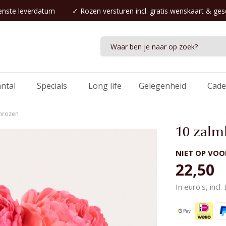
nste leverdatum
✓
Rozen versturen
incl. gratis wenskaart & ge
antal
Specials
Long life
Gelegenheid
Cade
enrozen
10 zalm
NIET OP VO
22,50
In euro's, incl