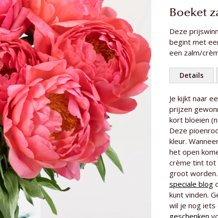
Boeket z
Deze prijswin
begint met een
een zalm/crèm
Details
Meer
Je kijkt naar 
Aantal rozen
informatie
prijzen gewonn
Lengte van d
kort bloeien (na
Deze pioenroo
Rozensoort
kleur. Wanneer
het open kome
crème tint to
groot worden.
speciale blog
o
kunt vinden. G
wil je nog iet
geschenken
vo