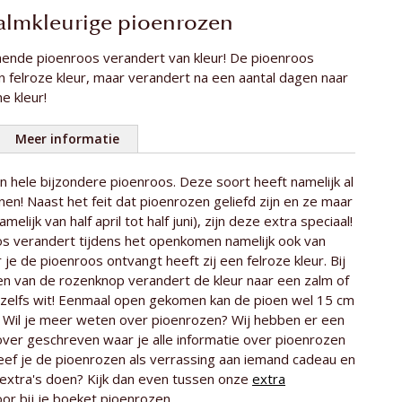
almkleurige pioenrozen
nende pioenroos verandert van kleur! De pioenroos
 felroze kleur, maar verandert na een aantal dagen naar
e kleur!
Meer informatie
een hele bijzondere pioenroos. Deze soort heeft namelijk al
10 stelen
en! Naast het feit dat pioenrozen geliefd zijn en ze maar
e roos
ca. 50 cm
melijk van half april tot half juni), zijn deze extra speciaal!
s verandert tijdens het openkomen namelijk ook van
Coral Charm - Coral Sunset
 je de pioenroos ontvangt heeft zij een felroze kleur. Bij
n van de rozenknop verandert de kleur naar een zalm of
t zelfs wit! Eenmaal open gekomen kan de pioen wel 15 cm
 Wil je meer weten over pioenrozen? Wij hebben er een
ver geschreven waar je alle informatie over pioenrozen
eef je de pioenrozen als verrassing aan iemand cadeau en
s extra's doen? Kijk dan even tussen onze
extra
or bij je boeket pioenrozen.