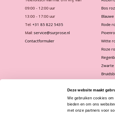
gallerij
09:00 - 12:00 uur
Bos ro
13:00 - 17:00 uur
Blauwe
Tel:
+31 85 822 5435
Rode r
Mail:
service@surprose.nl
Pioenr
Contactformulier
Witte r
Roze r
Regenb
Zwarte
Bruids
Kies je 
Deze website maakt gebru
We gebruiken cookies om c
bieden en om ons websitev
met onze partners voor so