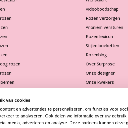
zen
Videoboodschap
 rozen
Rozen verzorgen
ozen
Anoniem versturen
ozen
Rozen lexicon
ozen
Stijlen boeketten
ozen
Rozenblog
oog rozen
Over Surprose
 rozen
Onze designer
bloemen
Onze kwekers
eigen aantal
Duurzaamheid
ik van cookies
ontent en advertenties te personaliseren, om functies voor soci
erkeer te analyseren. Ook delen we informatie over uw gebruik 
cial media, adverteren en analyse. Deze partners kunnen deze