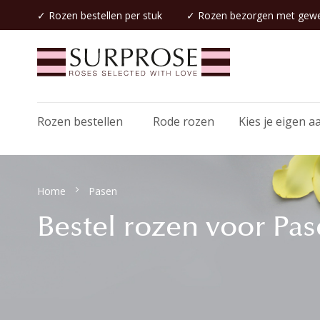
✓
Rozen bestellen
per stuk
✓
Rozen bezorgen
met gewe
Rozen bestellen
Rode rozen
Kies je eigen a
Home
Pasen
Bestel rozen voor Pa