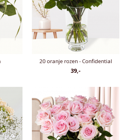
a
20 oranje rozen - Confidential
39,-