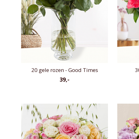
20 gele rozen - Good Times
3
39,-