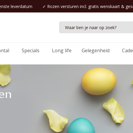
nste leverdatum
✓
Rozen versturen
incl. gratis wenskaart & ge
antal
Specials
Long life
Gelegenheid
Cade
sen