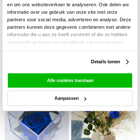
en om ons websiteverkeer te analyseren. Ook delen we
informatie over uw gebruik van onze site met onze
partners voor social media, adverteren en analyse. Deze
partners kunnen deze gegevens combineren met andere
informatie die u aan ze heeft verstrekt of die ze hebben
verzameld op basis van uw gebruik van hun services.
Drie bordeaux rode long
Zachtroze long life rozen -
life rozen inclusief vaasje
Kies je aantal van 5 t/m
20
44,95
Details tonen
0,-
Alle cookies toestaan
Aanpassen