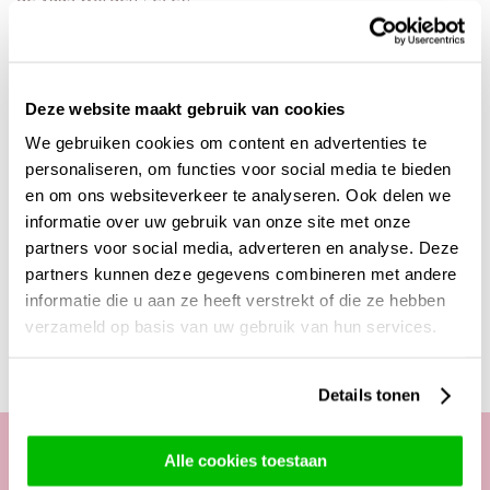
Andere rozen per stuk laten verpakken
Wil je graag een andere kleur per stuk verpakt hebben? Je
kunt ook in de categorie "
kies je aantal
" een kleur en een
Deze website maakt gebruik van cookies
aantal uitzoeken. Als je dan naar je winkelmand gaat, dan
vind je onder "meer keuzes" de mogelijkheid om de
We gebruiken cookies om content en advertenties te
verpakkingen voor de rozen toe te voegen. Als je dan beide
personaliseren, om functies voor social media te bieden
producten in de juiste aantallen besteld, dan zorgen wij
en om ons websiteverkeer te analyseren. Ook delen we
ervoor dat die rozen ook per stuk verpakt worden.
informatie over uw gebruik van onze site met onze
partners voor social media, adverteren en analyse. Deze
partners kunnen deze gegevens combineren met andere
informatie die u aan ze heeft verstrekt of die ze hebben
Deze producten zijn wellicht ook interessant
verzameld op basis van uw gebruik van hun services.
Details tonen
Alle cookies toestaan