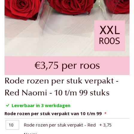
Ga
Rode rozen per stuk verpakt -
naar
het
Red Naomi - 10 t/m 99 stuks
begin
van
Leverbaar in 3 werkdagen
de
Rode rozen per stuk verpakt van 10 t/m 99
afbeeldingen-
gallerij
Rode rozen per stuk verpakt - Red
+
3,75