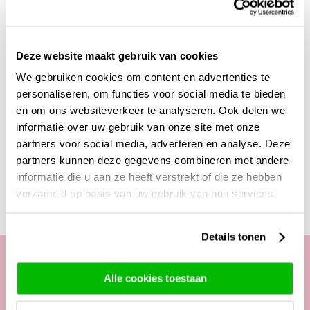
gebruikt wordt voor het kleuren van bijvoorbeeld M&M's!
*Deze rozen hebben een blauwe kleur door blauwe inkt.
Door het kleuren van de rozen kleuren de bladeren ook
Deze website maakt gebruik van cookies
mee, wat volkomen normaal is. De bladeren van de roos
kunnen droog lijken, ook dat komt door het kleurproces en is
We gebruiken cookies om content en advertenties te
niet te vermijden. Dit heeft ook geen invloed op het
personaliseren, om functies voor social media te bieden
vaasleven van de rozen in de vaas.
en om ons websiteverkeer te analyseren. Ook delen we
informatie over uw gebruik van onze site met onze
partners voor social media, adverteren en analyse. Deze
partners kunnen deze gegevens combineren met andere
Deze producten zijn wellicht ook interessant
informatie die u aan ze heeft verstrekt of die ze hebben
verzameld op basis van uw gebruik van hun services.
Details tonen
Alle cookies toestaan
Onze klantenservice