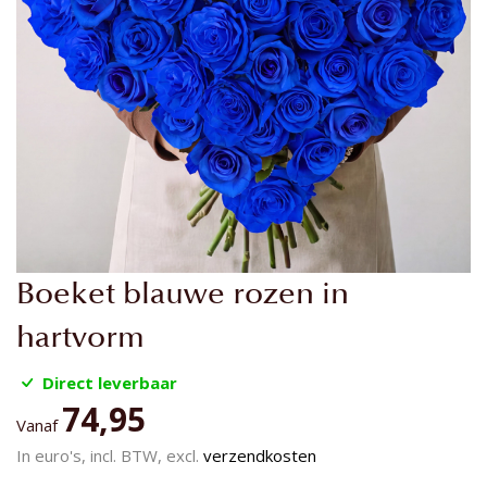
Ga
Boeket blauwe rozen in
naar
het
hartvorm
begin
van
Direct leverbaar
de
74,95
Vanaf
afbeeldingen-
gallerij
In euro's, incl. BTW, excl.
verzendkosten