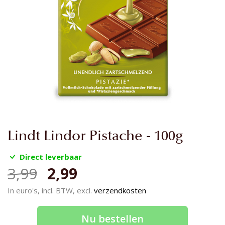
Ga
Lindt Lindor Pistache - 100g
naar
het
Direct leverbaar
begin
3,99
2,99
van
de
In euro's, incl. BTW, excl.
verzendkosten
afbeeldingen-
gallerij
Nu bestellen