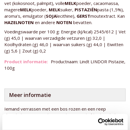
vet (kokosnoot, palmpit), volle
MELK
poeder, cacaomassa,
magere
MELK
poeder,
MELK
suiker,
PISTAZIËN
pasta (1,5%),
aroma's, emulgator (
SOJA
lecithine),
GERST
moutextract. Kan
HAZELNOTEN
en andere
NOTEN
bevatten.
Voedingswaarde per 100 g: Energie (kJ/kcal) 2545/612 | Vet
(g) 45,0 | waarvan verzadigde vetzuren (g) 32,0 |
Koolhydraten (g) 46,0 | waarvan suikers (g) 44,0 | Eiwitten
(g) 5,6 | Zout (g) 0,2
Productnaam: Lindt LINDOR Pistazie,
100g
Meer informatie
Iemand verrassen met een bos rozen en een reep
chocolade? Dan zit je hier goed! Deze geliefde chocolade
reep met pistache is ontzettend populair vanwege de Dubai
chocolade. De Dubai reep is een reep chocolade met een