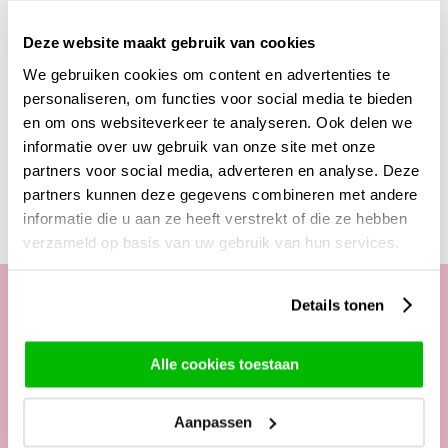
pistache vulling. Deze trend snappen wij natuurlijk heel goed,
dus vanaf nu kun je ook genieten van een bos bloemen en
Deze website maakt gebruik van cookies
chocolade met pistache vulling. De reep is de Dubai reep van
We gebruiken cookies om content en advertenties te
Lindt!
personaliseren, om functies voor social media te bieden
en om ons websiteverkeer te analyseren. Ook delen we
informatie over uw gebruik van onze site met onze
Deze producten zijn wellicht ook interessant
partners voor social media, adverteren en analyse. Deze
partners kunnen deze gegevens combineren met andere
informatie die u aan ze heeft verstrekt of die ze hebben
verzameld op basis van uw gebruik van hun services.
Details tonen
Onze klantenservice
Alle cookies toestaan
Telefonisch van ma. t/m vrij. van
09:00 - 12:00 uur
Aanpassen
13:00 - 17:00 uur