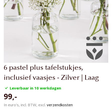
Ga
6 pastel plus tafelstukjes,
naar
het
inclusief vaasjes - Zilver | Laag
begin
van
Leverbaar in 10 werkdagen
de
99,-
afbeeldingen-
gallerij
In euro's, incl. BTW, excl.
verzendkosten