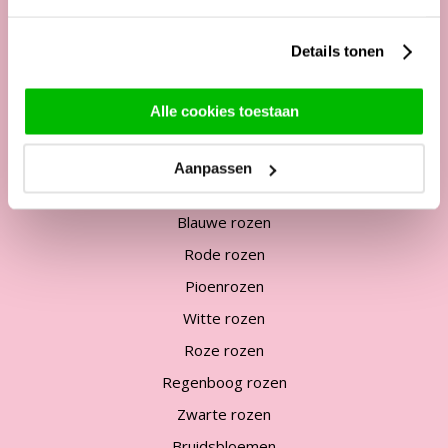
Mail:
service@surprose.nl
Contactformulier
Details tonen
Alle cookies toestaan
Veel bezochte pagina's
Rozen bestellen
Aanpassen
Bos rozen
Blauwe rozen
Rode rozen
Pioenrozen
Witte rozen
Roze rozen
Regenboog rozen
Zwarte rozen
Bruidsbloemen