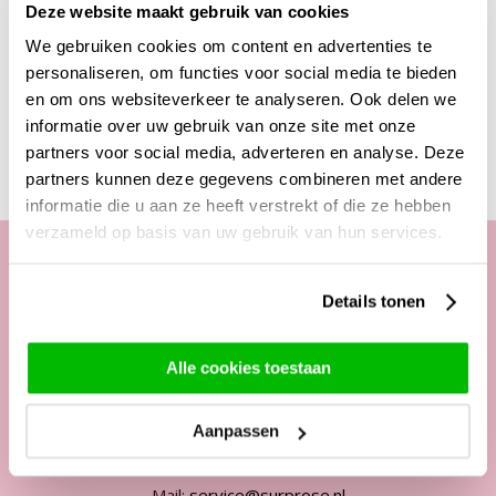
Deze website maakt gebruik van cookies
dat bij de ontvanger past!
We gebruiken cookies om content en advertenties te
personaliseren, om functies voor social media te bieden
en om ons websiteverkeer te analyseren. Ook delen we
Deze producten zijn wellicht ook interessant
informatie over uw gebruik van onze site met onze
partners voor social media, adverteren en analyse. Deze
partners kunnen deze gegevens combineren met andere
informatie die u aan ze heeft verstrekt of die ze hebben
verzameld op basis van uw gebruik van hun services.
Details tonen
Onze klantenservice
Telefonisch van ma. t/m vrij. van
Alle cookies toestaan
09:00 - 12:00 uur
13:00 - 17:00 uur
Aanpassen
Tel:
+31 85 822 5435
Mail:
service@surprose.nl