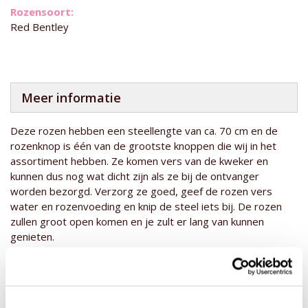
Red Bentley
Meer informatie
Deze rozen hebben een steellengte van ca. 70 cm en de
rozenknop is één van de grootste knoppen die wij in het
assortiment hebben. Ze komen vers van de kweker en
kunnen dus nog wat dicht zijn als ze bij de ontvanger
worden bezorgd. Verzorg ze goed, geef de rozen vers
water en rozenvoeding en knip de steel iets bij. De rozen
zullen groot open komen en je zult er lang van kunnen
genieten.
Maak het cadeau helemaal af door een mooie fles prosecco
of champagne toe te voegen. Liever geen alcohol? We
hebben ook een 0,0% prosecco! Kijk hier tussen al onze
geschenken
, door het ruime assortiment vind je altijd iets