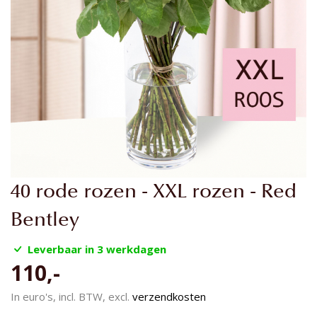
Ga
40 rode rozen - XXL rozen - Red
naar
het
Bentley
begin
van
Leverbaar in 3 werkdagen
de
110,-
afbeeldingen-
gallerij
In euro's, incl. BTW, excl.
verzendkosten