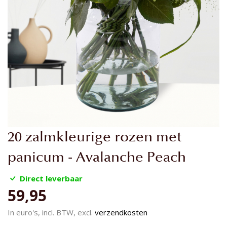
Ga
20 zalmkleurige rozen met
naar
het
panicum - Avalanche Peach
begin
van
Direct leverbaar
de
59,95
afbeeldingen-
gallerij
In euro's, incl. BTW, excl.
verzendkosten