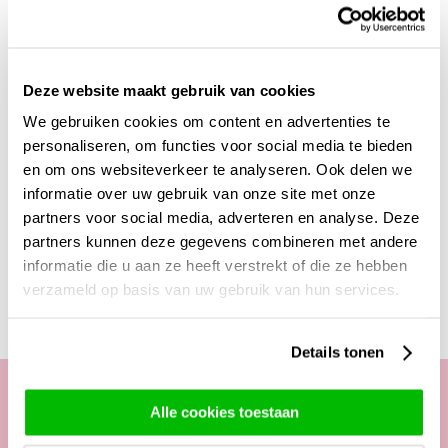
bevelen wij aan om dit boeket rozen met panicum op een
hoge smalle vaas te zetten zodat dit boeket een waar
pronkstuk wordt. Liever deze rozen bestellen zonder
panicum? Kijk dan even bij deze rozen in boeketten van
10
,
Deze website maakt gebruik van cookies
20
,
30
, of
50
stuks. Ook geven wij de optie om deze luxe
We gebruiken cookies om content en advertenties te
rozen in iedere zelf gekozen aantal te bestellen tussen de
personaliseren, om functies voor social media te bieden
10 en 500 stuks.
Laat je verrassen en geniet van alle
en om ons websiteverkeer te analyseren. Ook delen we
mogelijkheden van Surprose.
informatie over uw gebruik van onze site met onze
partners voor social media, adverteren en analyse. Deze
partners kunnen deze gegevens combineren met andere
Deze producten zijn wellicht ook interessant
informatie die u aan ze heeft verstrekt of die ze hebben
verzameld op basis van uw gebruik van hun services.
Details tonen
Alle cookies toestaan
Onze klantenservice