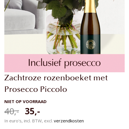
Ga
Zachtroze rozenboeket met
naar
het
Prosecco Piccolo
begin
van
NIET OP VOORRAAD
de
40,-
35,-
afbeeldingen-
gallerij
In euro's, incl. BTW, excl.
verzendkosten