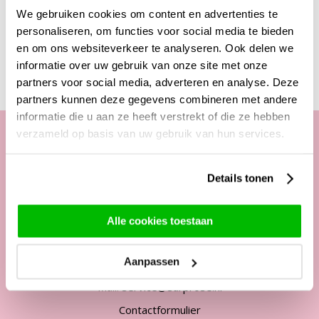
Let op: geen levering aan mensen onder de 18 jaar
We gebruiken cookies om content en advertenties te
personaliseren, om functies voor social media te bieden
en om ons websiteverkeer te analyseren. Ook delen we
informatie over uw gebruik van onze site met onze
partners voor social media, adverteren en analyse. Deze
partners kunnen deze gegevens combineren met andere
informatie die u aan ze heeft verstrekt of die ze hebben
verzameld op basis van uw gebruik van hun services.
Onze klantenservice
Details tonen
Telefonisch van ma. t/m vrij. van
09:00 - 12:00 uur
Alle cookies toestaan
13:00 - 17:00 uur
Aanpassen
Tel:
+31 85 822 5435
Mail:
service@surprose.nl
Contactformulier