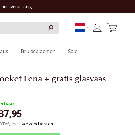
schenkverpakking
Winkelwagen
aus
Bruidsbloemen
Sale
eket Lena + gratis glasvaas
verbaar
37,95
. BTW, excl.
verzendkosten