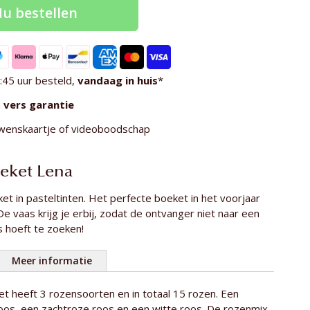
u bestellen
:45 uur besteld,
vandaag in huis
*
n
vers garantie
wenskaartje of videoboodschap
eket Lena
t in pasteltinten. Het perfecte boeket in het voorjaar
e vaas krijg je erbij, zodat de ontvanger niet naar een
 hoeft te zoeken!
Meer informatie
t heeft 3 rozensoorten en in totaal 15 rozen. Een
15 stelen
roos, een zachtroze roos en een witte roos. De rozenmix