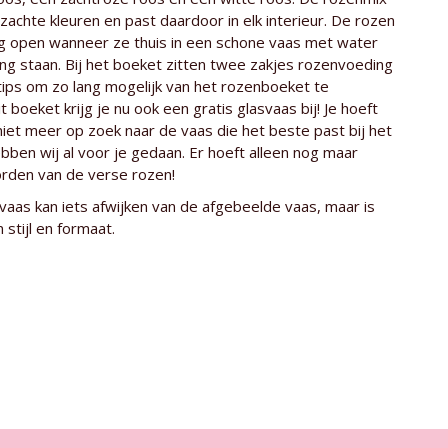
e roos
ca. 50 cm
 zachte kleuren en past daardoor in elk interieur. De rozen
g open wanneer ze thuis in een schone vaas met water
Kenia
ng staan. Bij het boeket zitten twee zakjes rozenvoeding
tips om zo lang mogelijk van het rozenboeket te
Timaflor en Ol - Njorowa
it boeket krijg je nu ook een gratis glasvaas bij! Je hoeft
den
Gratis glasvaas
 niet meer op zoek naar de vaas die het beste past bij het
bben wij al voor je gedaan. Er hoeft alleen nog maar
Sweet Revival - Dividend - Snowstorm
rden van de verse rozen!
aas kan iets afwijken van de afgebeelde vaas, maar is
n stijl en formaat.