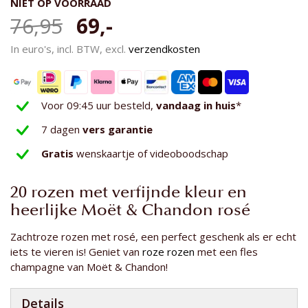
NIET OP VOORRAAD
afbeeldingen-
gallerij
76,95
69,-
In euro's, incl. BTW, excl.
verzendkosten
Voor 09:45 uur besteld,
vandaag in huis
*
7 dagen
vers garantie
Gratis
wenskaartje of videoboodschap
20 rozen met verfijnde kleur en
heerlijke Moët & Chandon rosé
Zachtroze rozen met rosé, een perfect geschenk als er echt
iets te vieren is! Geniet van
roze rozen
met een fles
champagne van Moët & Chandon!
Details