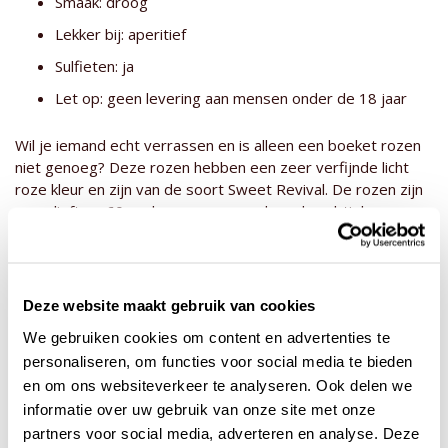
Smaak: droog
Lekker bij: aperitief
Sulfieten: ja
Let op: geen levering aan mensen onder de 18 jaar
Wil je iemand echt verrassen en is alleen een boeket rozen
niet genoeg? Deze rozen hebben een zeer verfijnde licht
roze kleur en zijn van de soort Sweet Revival. De rozen zijn
maar lieft ca. 60 cm lang en passen door de subtiel roze
kleur in elk interieur. Deze rozen komen uit Kenia, waar ze
gekweekt worden door onze kweker Timaflor. Aan deze
prachtige rozen hebben wij hier een speciale champagne
van Moët & Chandon toegevoegd. Dit is de Champagne Brut
Deze website maakt gebruik van cookies
Rosé en smaakt naar bessen. Deze Franse champagne is
We gebruiken cookies om content en advertenties te
heerlijk bij een aperitief te drinken. Dit combinatie product is
personaliseren, om functies voor social media te bieden
direct leverbaar en kan dus, mits voor 17:00 besteld,
en om ons websiteverkeer te analyseren. Ook delen we
morgen al bij jou in huis staan!
Liever toch geen champagne of meer rozen in het boeket?
informatie over uw gebruik van onze site met onze
Dit boeket is te verkrijgen in 10, 20 en 30
roze rozen
partners voor social media, adverteren en analyse. Deze