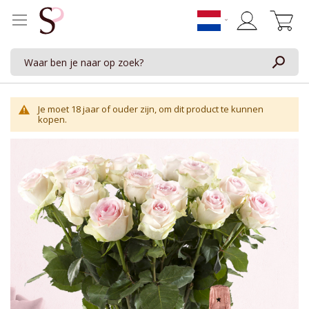
Winkelwage
Je moet 18 jaar of ouder zijn, om dit product te kunnen
kopen.
Ga
naar
het
einde
van
de
afbeeldingen-
gallerij