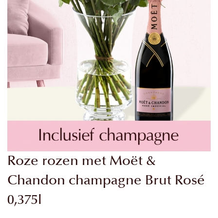
Ga
Roze rozen met Moët &
naar
het
Chandon champagne Brut Rosé
begin
0,375l
van
de