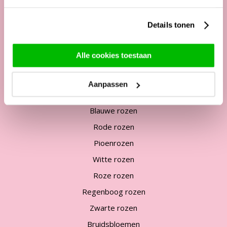
Mail:
service@surprose.nl
Contactformulier
Details tonen
Alle cookies toestaan
Veel bezochte pagina's
Rozen bestellen
Aanpassen
Bos rozen
Blauwe rozen
Rode rozen
Pioenrozen
Witte rozen
Roze rozen
Regenboog rozen
Zwarte rozen
Bruidsbloemen