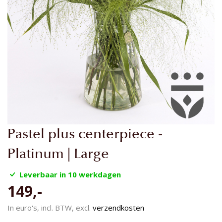
Ga
Pastel plus centerpiece -
naar
het
Platinum | Large
begin
van
Leverbaar in 10 werkdagen
de
149,-
afbeeldingen-
gallerij
In euro's, incl. BTW, excl.
verzendkosten