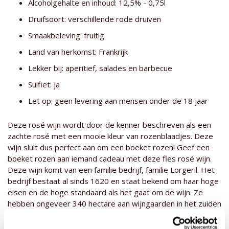
Alcoholgehalte en inhoud: 12,5% - 0,75l
Druifsoort: verschillende rode druiven
Smaakbeleving: fruitig
Land van herkomst: Frankrijk
Lekker bij: aperitief, salades en barbecue
Sulfiet: ja
Let op: geen levering aan mensen onder de 18 jaar
Deze rosé wijn wordt door de kenner beschreven als een
zachte rosé met een mooie kleur van rozenblaadjes. Deze
wijn sluit dus perfect aan om een boeket rozen! Geef een
boeket rozen aan iemand cadeau met deze fles rosé wijn.
Deze wijn komt van een familie bedrijf, familie Lorgeril. Het
bedrijf bestaat al sinds 1620 en staat bekend om haar hoge
eisen en de hoge standaard als het gaat om de wijn. Ze
hebben ongeveer 340 hectare aan wijngaarden in het zuiden
van Frankrijk. De wijngaarden liggen tussen heuvels,
waardoor de druiven koel kunnen blijven in de warme streek