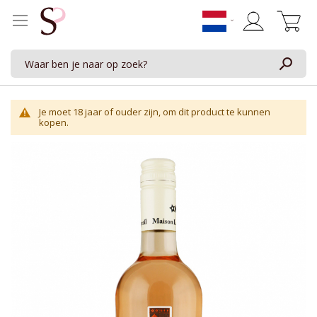
Winkelwage
Je moet 18 jaar of ouder zijn, om dit product te kunnen
kopen.
Ga
naar
het
einde
van
de
afbeeldingen-
gallerij