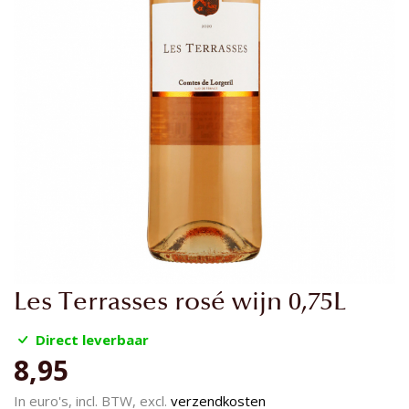
Ga
Les Terrasses rosé wijn 0,75L
naar
het
Direct leverbaar
begin
8,95
van
de
In euro's, incl. BTW, excl.
verzendkosten