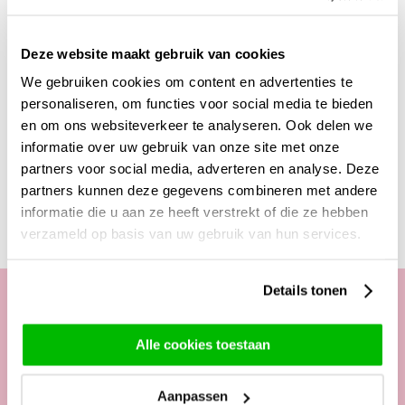
van Frankrijk.
Tip voor het serveren van de wijn, mocht je de wijn en de
Deze website maakt gebruik van cookies
rozen zelf naar de ontvanger brengen en er samen van
We gebruiken cookies om content en advertenties te
willen en kunnen genieten. De beste temperatuur om de
wijn te serveren is 14 graden.
personaliseren, om functies voor social media te bieden
en om ons websiteverkeer te analyseren. Ook delen we
informatie over uw gebruik van onze site met onze
partners voor social media, adverteren en analyse. Deze
Deze producten zijn wellicht ook interessant
partners kunnen deze gegevens combineren met andere
informatie die u aan ze heeft verstrekt of die ze hebben
verzameld op basis van uw gebruik van hun services.
Details tonen
Onze klantenservice
Alle cookies toestaan
Telefonisch van ma. t/m vrij. van
Aanpassen