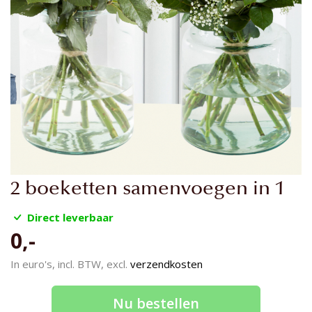
Ga
2 boeketten samenvoegen in 1
naar
het
Direct leverbaar
begin
0,-
van
de
In euro's, incl. BTW, excl.
verzendkosten
afbeeldingen-
gallerij
Nu bestellen