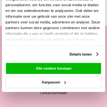
Deze producten zijn wellicht ook interessant
personaliseren, om functies voor social media te bieden
en om ons websiteverkeer te analyseren. Ook delen we
informatie over uw gebruik van onze site met onze
partners voor social media, adverteren en analyse. Deze
partners kunnen deze gegevens combineren met andere
informatie die u aan ze heeft verstrekt of die ze hebben
verzameld op basis van uw gebruik van hun services.
Onze klantenservice
Telefonisch van ma. t/m vrij. van
Details tonen
09:00 - 12:00 uur
Alle cookies toestaan
13:00 - 17:00 uur
Tel:
+31 85 822 5435
Aanpassen
Mail:
service@surprose.nl
Contactformulier