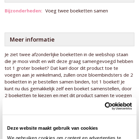
Meer
Voeg twee boeketten samen
informatie
Meer informatie
Je ziet twee afzonderlijke boeketten in de webshop staan
die je mooi vindt en wilt deze graag samengevoegd hebben
tot 1 groter boeket? Dat kan! door dit product toe te
voegen aan je winkelmand, zullen onze bloembindsters de 2
boeketten in je bestellen samen binden, tot 1 boeket! Je
kunt nu dus gemakkelijk zelf een boeket samenstellen, door
2 boeketten te kiezen en met dit product samen te voegen
tot 1 boeket. Wil je graag nog 5 stelen gipskruid toevoegen
aan dit boeket? Ook dat kan! Ga naar '
voeg gipskruid toe
' en
stel zelf je boeket nog verder samen!
Deze website maakt gebruik van cookies
We gebruiken cookies om content en advertenties te