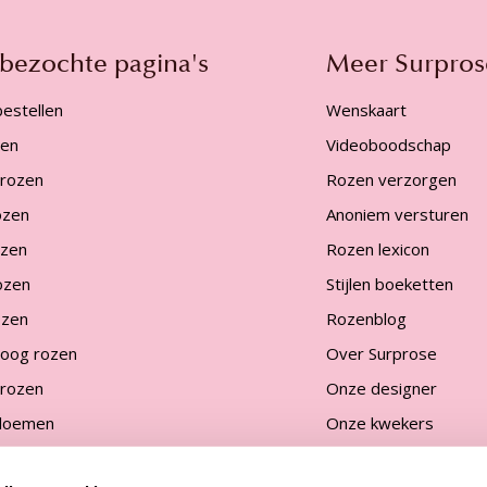
 bezochte pagina's
Meer Surpros
estellen
Wenskaart
zen
Videoboodschap
 rozen
Rozen verzorgen
ozen
Anoniem versturen
ozen
Rozen lexicon
ozen
Stijlen boeketten
ozen
Rozenblog
oog rozen
Over Surprose
 rozen
Onze designer
bloemen
Onze kwekers
eigen aantal
Duurzaamheid