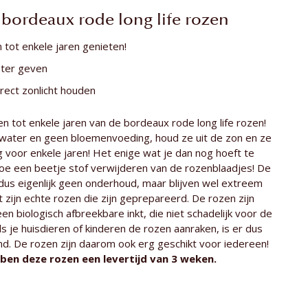
e roos
ca. 55 cm
 bordeaux rode long life rozen
tot enkele jaren genieten!
ter geven
irect zonlicht houden
 tot enkele jaren van de bordeaux rode long life rozen!
water en geen bloemenvoeding, houd ze uit de zon en ze
ig voor enkele jaren! Het enige wat je dan nog hoeft te
toe een beetje stof verwijderen van de rozenblaadjes! De
dus eigenlijk geen onderhoud, maar blijven wel extreem
t zijn echte rozen die zijn geprepareerd. De rozen zijn
n biologisch afbreekbare inkt, die niet schadelijk voor de
ls je huisdieren of kinderen de rozen aanraken, is er dus
nd. De rozen zijn daarom ook erg geschikt voor iedereen!
ben deze rozen een levertijd van 3 weken.