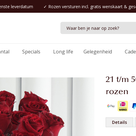
nste leverdatum
✓
Rozen versturen
incl. gratis wenskaart & ge
antal
Specials
Long life
Gelegenheid
Cade
21 t/m 
rozen
Details