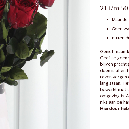
Meer
Lengte van d
informatie
21 t/m 50
Maanden 
Geen wa
Buiten d
Geniet maanden
Geef ze geen 
blijven pracht
doen is af en 
rozen vergen 
lang staan. He
bewerkt met ee
omgeving is. A
niks aan de ha
Hierdoor heb