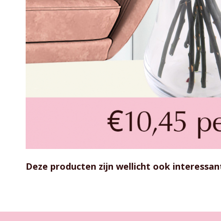
Ga
naar
Deze producten zijn wellicht ook interessan
het
begin
van
de
afbeeldingen-