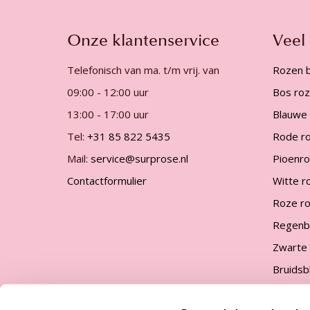
gallerij
Onze klantenservice
Veel
Telefonisch van ma. t/m vrij. van
Rozen b
09:00 - 12:00 uur
Bos ro
13:00 - 17:00 uur
Blauwe
Tel:
+31 85 822 5435
Rode r
Mail:
service@surprose.nl
Pioenr
Contactformulier
Witte r
Roze r
Regenb
Zwarte
Bruids
Kies je 