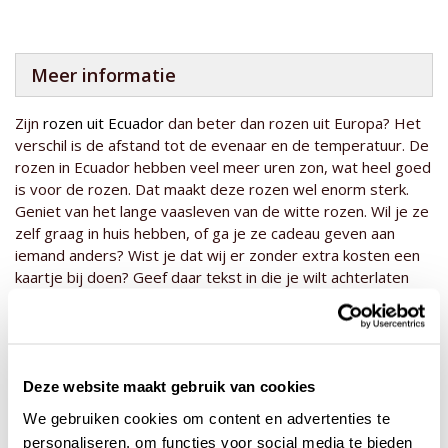
Meer informatie
Zijn
rozen uit Ecuador
dan beter dan rozen uit Europa? Het
verschil is de afstand tot de evenaar en de temperatuur. De
rozen in Ecuador hebben veel meer uren zon, wat heel goed
is voor de rozen. Dat maakt deze rozen wel enorm sterk.
Geniet van het lange vaasleven van de witte rozen. Wil je ze
zelf graag in huis hebben, of ga je ze cadeau geven aan
iemand anders? Wist je dat wij er zonder extra kosten een
kaartje bij doen? Geef daar tekst in die je wilt achterlaten
voor de ontvanger of laat een videoboodschap achter,
zodat de ontvanger weet van wie deze mooie rozen komen!
Deze website maakt gebruik van cookies
Deze producten zijn wellicht ook interessant
We gebruiken cookies om content en advertenties te
personaliseren, om functies voor social media te bieden