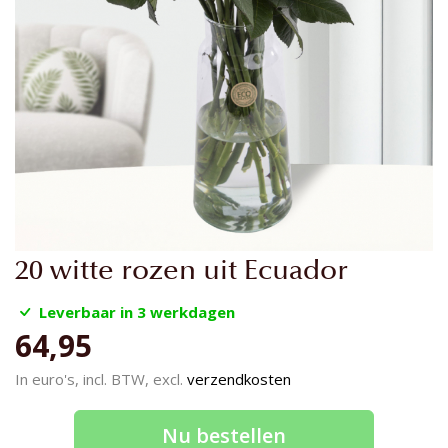
Ga
20 witte rozen uit Ecuador
naar
het
Leverbaar in 3 werkdagen
begin
64,95
van
de
In euro's, incl. BTW, excl.
verzendkosten
afbeeldingen-
gallerij
Nu bestellen