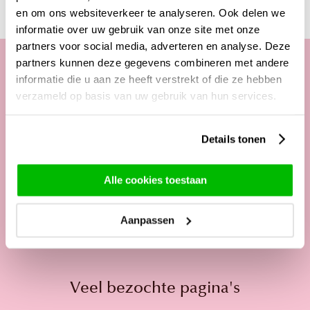
en om ons websiteverkeer te analyseren. Ook delen we
informatie over uw gebruik van onze site met onze
partners voor social media, adverteren en analyse. Deze
partners kunnen deze gegevens combineren met andere
informatie die u aan ze heeft verstrekt of die ze hebben
Onze klantenservice
verzameld op basis van uw gebruik van hun services.
Telefonisch van ma. t/m vrij. van
Details tonen
09:00 - 12:00 uur
13:00 - 17:00 uur
Alle cookies toestaan
Tel:
+31 85 822 5435
Mail:
service@surprose.nl
Aanpassen
Contactformulier
Veel bezochte pagina's