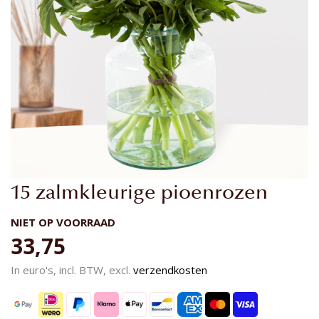
Ga
15 zalmkleurige pioenrozen
naar
het
NIET OP VOORRAAD
begin
33,75
van
de
In euro's, incl. BTW, excl.
verzendkosten
afbeeldingen-
gallerij