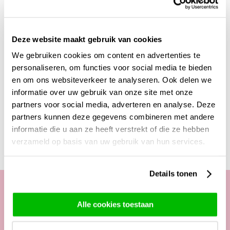
pioenen zo snel mogelijk op vers water gezet te worden.
Vul een vaas voor tenminste de helft met schoon water,
voeg 1 zakje snijbloemenvoedsel toe. Snijd ca. 3 cm van de
Deze website maakt gebruik van cookies
steel schuin af en zet ze zo snel mogelijk in de vaas. Al na
een volle dag zullen de bladeren weer steviger aanvoelen
We gebruiken cookies om content en advertenties te
en kan de pioen open komen! Geniet van de schoonheid van
personaliseren, om functies voor social media te bieden
onze pioenrozen!
en om ons websiteverkeer te analyseren. Ook delen we
informatie over uw gebruik van onze site met onze
partners voor social media, adverteren en analyse. Deze
partners kunnen deze gegevens combineren met andere
Deze producten zijn wellicht ook interessant
informatie die u aan ze heeft verstrekt of die ze hebben
verzameld op basis van uw gebruik van hun services.
Details tonen
Alle cookies toestaan
Onze klantenservice